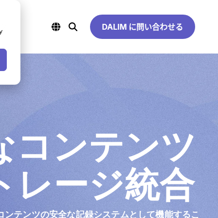
グ
y
技術
コネクタ＆連携
公共部門＆公共事業
Dalim コネクタ＆連携
公共部門
防衛
ドレス
公共事業
なコンテンツ
オートスケーリ
理
）
トレージ統合
はコンテンツの安全な記録システムとして機能するこ