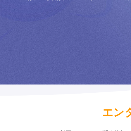
面付け
PDFLight（無料のPDF圧縮ツール）
エン