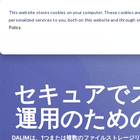
Skip
to
This website stores cookies on your computer. These cookies ar
the
Fusion プラットフォーム
personalized services to you, both on this website and through o
main
content.
Policy
.
プラットフォーム機能
印刷製造
Dalim を選ぶ理由?
お客様向けリソース
プラッ
ブラン
ダウン
FUSION AI
デジタル印刷
Dalim を選ぶ理由 – 概要
導入事例
プロフ
コーポ
PDFLigh
レビュー＆承認（オンライン校正）
パッケージング
Dalim 製品ファミリー
Fusion ユーザーガイド
マネー
サービ
パンフ
界）
デジタルアセット管理（DAM）
Web-to-Print
リーダーシップ、標準規格＆認証
TheMag
セキュアで
小売ブ
プロジェクト管理
商業印刷会社
セキュリティ – ISO 27001
ホワイ
メーカ
ワークフロー自動化
出版
サステナビリティ
運用のため
ファイルチェック＆変換（プリフライ
プリプレス
ト）
ダイレクトメール
DALIMは、1つまたは複数のファイルストレー