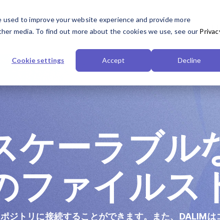
e used to improve your website experience and provide more
業界
会社情報
リソース
ブロ
ther media. To find out more about the cookies we use, see our
Privac
トフォームサービス
ド
ロード
企業情報
プラットフォーム
代理店
Dalim イベント
Cookie settings
Accept
Decline
ェッショナルサービス
レートブランド
t
会社概要
人工知能（AI）
フルサービス代理店
Dalim イベント 2026
ジドサービス
スブランド（保険・金融・規制業
レット
お問い合わせ
API
パッケージング代理店
DSCOVER 2027
azine
採用情報
マイクロサービス＆ヘッ
ヘルスケア代理店
スケーラブル
ランド（FMCG）
トペーパー
沿革
インフラストラクチャ＆
コーポレートサービス管
ー ブランド
ング
写真・映像代理店（撮影
のファイルス
ジリポジトリに接続することができます。また、DALIM