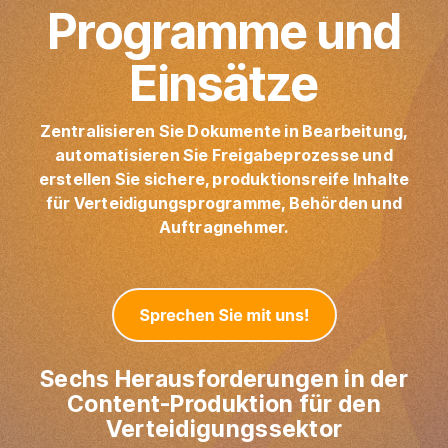
Ausschießen
Direktmailing
Programme und
PDFLight (Kostenloses PDF-Komprimierungstool)
Einsätze
Zentralisieren Sie Dokumente in Bearbeitung,
automatisieren Sie Freigabeprozesse und
erstellen Sie sichere, produktionsreife Inhalte
für Verteidigungsprogramme, Behörden und
Auftragnehmer.
Sechs Herausforderungen in der
Content-Produktion für den
Verteidigungssektor