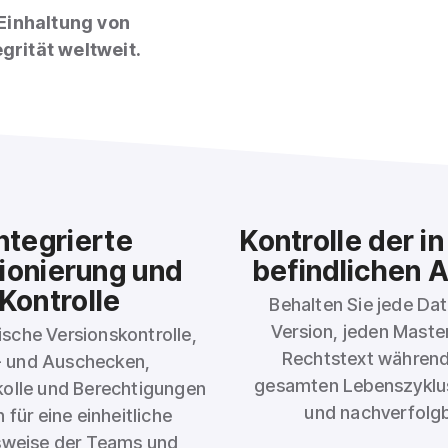
 Einhaltung von
grität weltweit.
ntegrierte
Kontrolle der in
ionierung und
befindlichen 
Kontrolle
Behalten Sie jede Dat
Version, jeden Master
sche Versionskontrolle,
Rechtstext während
- und Auschecken,
gesamten Lebenszyklus
kolle und Berechtigungen
und nachverfolgb
 für eine einheitliche
sweise der Teams und