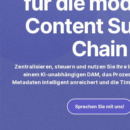
für die mo
PDFLight (Kostenloses PDF-
Content S
Komprimierungstool)
Chain
Zentralisieren, steuern und nutzen Sie Ihre I
einem KI-unabhängigen DAM, das Prozes
Metadaten intelligent anreichert und die Ti