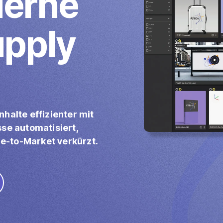
derne
upply
nhalte effizienter
mit
se automatisiert,
me-to-Market verkürzt.