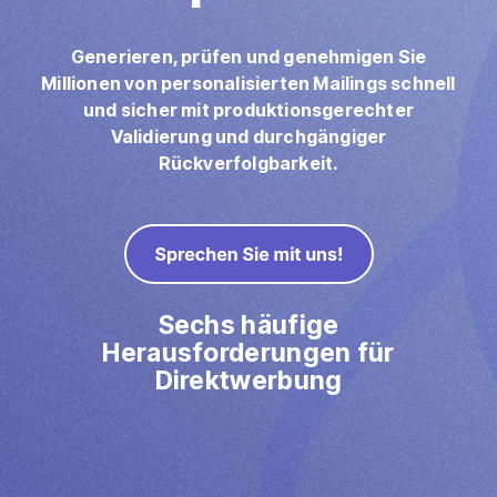
Ausschießen
Direktmailing
Generieren, prüfen und genehmigen Sie
PDFLight (Kostenloses PDF-Komprimierungstool)
Millionen von personalisierten Mailings schnell
und sicher mit produktionsgerechter
Validierung und durchgängiger
Rückverfolgbarkeit.
Sechs häufige
Herausforderungen für
Direktwerbung