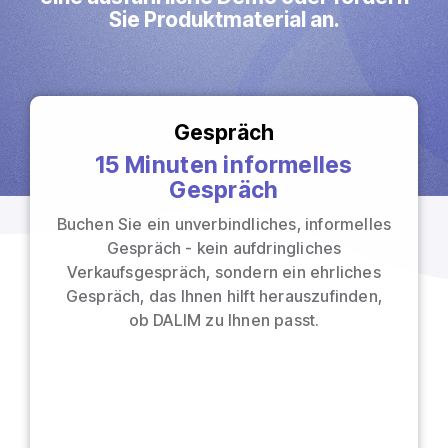
Ausschießen
Direktmailing
Sie Produktmaterial an.
PDFLight (Kostenloses PDF-Komprimierungstool)
Gespräch
15 Minuten informelles
Gespräch
Buchen Sie ein unverbindliches, informelles
Gespräch - kein aufdringliches
Verkaufsgespräch, sondern ein ehrliches
Gespräch, das Ihnen hilft herauszufinden,
ob DALIM zu Ihnen passt.