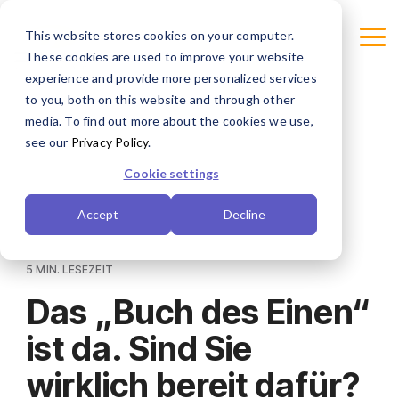
Skip
to
This website stores cookies on your computer.
Tog
the
These cookies are used to improve your website
Me
main
content.
experience and provide more personalized services
Warum
to you, both on this website and through other
Plattformfunktionen
Druckproduktion
Dalim?
Kundenressourcen
Plattformdienste
Marken
Downloads
Unternehmensinformation
Plattformtechnologi
Agenturen
Dalim
Konnekto
Öffentlic
media. To find out more about the cookies we use,
Events
&
Sektor
see our
Privacy Policy
.
FUSION AI
Fallstudien
Digitaldruck
Warum Dalim? – Überblick
PDFLight
Über uns
Unternehmensmarken (Enterprise-Marketing)
Professional Services
Künstliche Intelligenz (KI)
Full-Service-Agentur
Integratio
Dalim Events 2026
Cookie settings
Dalim Konnektoren & Integrationen
Prüfung & Freigabe (Online-Korrektur)
Verpackung
Fusion Benutzerhandbuch
Dalim Produktfamilie
Kontakt
Managed Services
Dienstleistungsmarken (Versicherung & Finanzwesen)
Broschüren
API
Packaging-Agentur
&
Versorg
DSCOVER 2027
Accept
Decline
Öffentlicher Sektor
Digitales Asset-Management (DAM)
Web-to-Print
Führung, Standards & Akkreditierungen
Karriere
Handelsmarken (FMCG)
TheMagazine
Healthcare-Agentur
Microservices & Headless
Verteidigung
5 MIN. LESEZEIT
Projektmanagement
Akzidenzdruckereien
Sicherheit – ISO 27001
Herstellermarken
Whitepaper
Unternehmensgeschichte
Infrastruktur & Autoskalierung
Corporate-Services-Management
Das „Buch des Einen“
Versorgungsunternehmen
Nachhaltigkeit
Workflow-Automatisierung
Verlagswesen
Foto- & Videoagenturen (Capture)
ist da. Sind Sie
Dateiprüfung & -konvertierung (Preflight)
Druckvorstufe
wirklich bereit dafür?