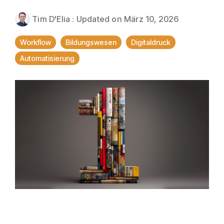
Ausschießen
Direktmailing
Tim D'Elia
:
Updated on März 10, 2026
PDFLight (Kostenloses PDF-Komprimierungstool)
Workflow
Bildungswesen
Digitaldruck
Automatisierung