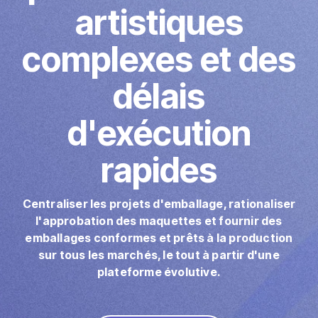
artistiques
Marketing direct
Imposition
complexes et des
PDFLight (Outil gratuit de compression PDF)
délais
d'exécution
rapides
Centraliser les projets d'emballage, rationaliser
l'approbation des maquettes et fournir des
emballages conformes et prêts à la production
sur tous les marchés, le tout à partir d'une
plateforme évolutive.