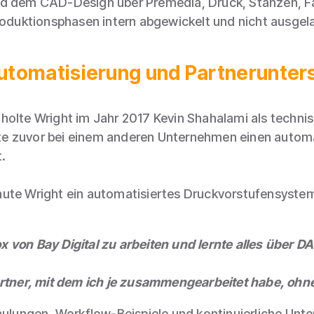
nd dem CAD-Design über Premedia, Druck, Stanzen, Fa
Produktionsphasen intern abgewickelt und nicht ausgel
utomatisierung und Partnerunter
holte Wright im Jahr 2017 Kevin Shahalami als techni
e zuvor bei einem anderen Unternehmen einen automa
.
ute Wright ein automatisiertes Druckvorstufensystem
 von Bay Digital zu arbeiten und lernte alles über D
Partner, mit dem ich je zusammengearbeitet habe, o
hulungen, Workflow-Beispiele und kontinuierliche Unte