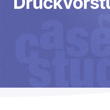
Druckvorst
PDFLight (Kostenloses PDF-
Komprimierungstool)