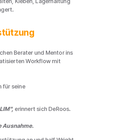
lten, Kleben, Lagerhaltung
agert.
stützung
schen Berater und Mentor ins
tisierten Workflow mit
 für seine
ALIM",
erinnert sich DeRoos.
hne Ausnahme.
rstützung an und half Wright