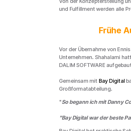
Von der Konzepterstellung u
und Fulfillment werden alle 
Frühe A
Vor der Übernahme von Ennis 
Unternehmen. Shahalami hatt
DALIM SOFTWARE aufgebaut
Gemeinsam mit
Bay Digital
ba
Großformatabteilung.
"
So begann ich mit Danny Cox
"Bay Digital war der beste 
Bay Digital bot praktische Sc